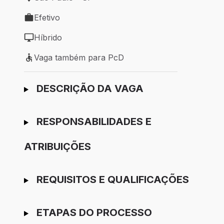
Local de trabalho: São Paulo - SP
Efetivo
Tipo de vaga: Efetivo
Híbrido
Modelo de trabalho: Híbrido
Vaga também para PcD
Vaga também para PcD
Ir para candidatura
DESCRIÇÃO DA VAGA
RESPONSABILIDADES E
ATRIBUIÇÕES
REQUISITOS E QUALIFICAÇÕES
ETAPAS DO PROCESSO